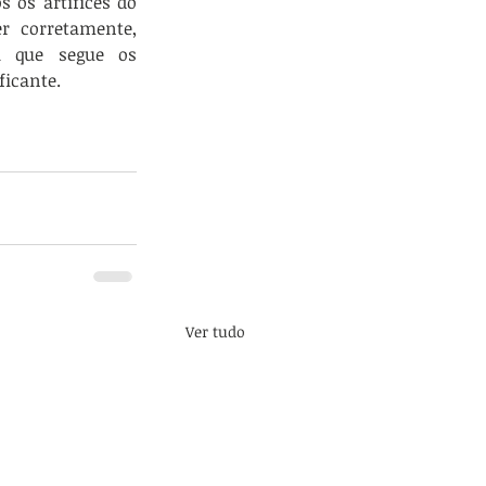
 os artífices do 
r corretamente, 
a que segue os 
ficante.
Ver tudo