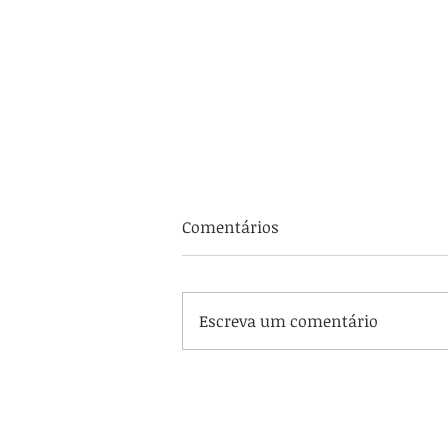
Manifestações Mediúnicas
Comentários
Por Edson Outtone. As
manifestações mediúnicas
sempre se constituíram em
Escreva um comentário
grande enigma para a
humanidade. A igreja dizia ser
coisa do...