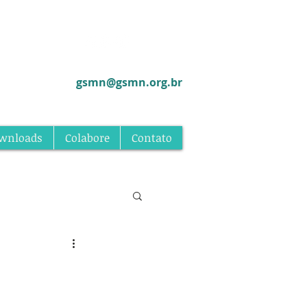
gsmn@gsmn.org.br
wnloads
Colabore
Contato