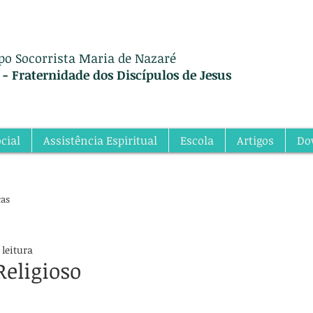
po Socorrista Maria de Nazaré
 - Fraternidade dos Discípulos de Jesus
cial
Assistência Espiritual
Escola
Artigos
Do
ças
 leitura
eligioso