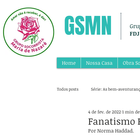
GSMN
Gru
FDJ
Home
Nossa Casa
Obra So
Todos posts
Série: As bem-aventuran
4 de fev. de 2022
1 min de
Fanatismo R
Por Norma Haddad.