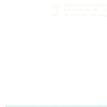
Grupo Socorrista Maria
Rua Vapabussu, 272 - Jd.
São Paulo/SP - CEP 0463