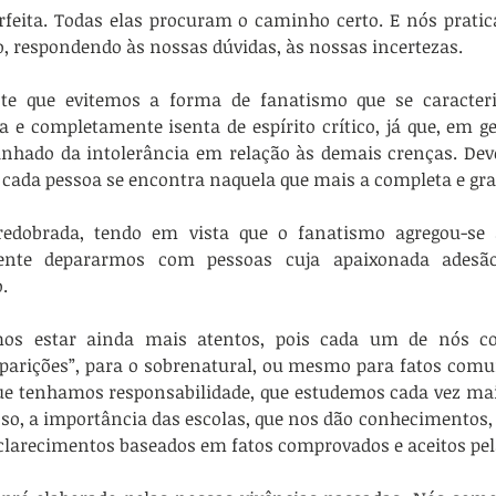
erfeita. Todas elas procuram o caminho certo. E nós prati
o, respondendo às nossas dúvidas, às nossas incertezas.
nte que evitemos a forma de fanatismo que se caracteri
a e completamente isenta de espírito crítico, já que, em ge
nhado da intolerância em relação às demais crenças. Deve
s cada pessoa se encontra naquela que mais a completa e grat
redobrada, tendo em vista que o fanatismo agregou-se à
ente depararmos com pessoas cuja apaixonada adesã
.
emos estar ainda mais atentos, pois cada um de nós co
aparições”, para o sobrenatural, ou mesmo para fatos comu
que tenhamos responsabilidade, que estudemos cada vez mai
isso, a importância das escolas, que nos dão conhecimentos,
larecimentos baseados em fatos comprovados e aceitos pela