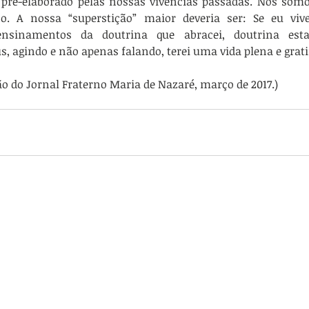
pré-elaborado pelas nossas vivências passadas. Nós somos
o. A nossa “superstição” maior deveria ser: Se eu vive
ensinamentos da doutrina que abracei, doutrina est
, agindo e não apenas falando, terei uma vida plena e grati
ão do Jornal Fraterno Maria de Nazaré, março de 2017.)