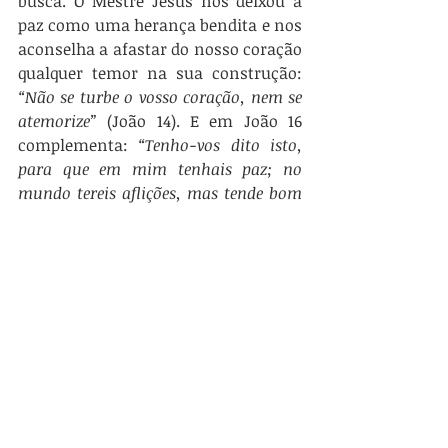
busca. O Mestre Jesus nos deixou a 
paz como uma herança bendita e nos 
aconselha a afastar do nosso coração 
qualquer temor na sua construção: 
“Não se turbe o vosso coração, nem se 
atemorize”
 (João 14). E em João 16 
complementa: 
“Tenho-vos dito isto, 
para que em mim tenhais paz; no 
mundo tereis aflições, mas tende bom 
ânimo, eu venci o mundo”
. Sem Jesus, 
nada podemos, mas com Ele tudo nos 
será possível, se tivermos bom ânimo 
e confiança, como afirma Paulo: 
“Tudo posso naquele que me fortalece” 
(Fil. 4:13). “O Senhor é o meu ajudador, 
e não temerei...”
 (Hebreus 13:6).
Série: As bem-aventuranças