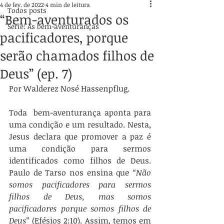
4 de fev. de 2022
4 min de leitura
Todos posts
“Bem-aventurados os
Série: As bem-aventuranças
pacificadores, porque
serão chamados filhos de
Deus” (ep. 7)
Por Walderez Nosé Hassenpflug.
Toda  bem-aventurança aponta para 
uma condição e um resultado. Nesta, 
Jesus declara que promover a paz é 
uma condição para sermos 
identificados como filhos de Deus. 
Paulo de Tarso nos ensina que 
“Não 
somos pacificadores para sermos 
filhos de Deus, mas somos 
pacificadores porque somos filhos de 
Deus” 
(Efésios 2:10). Assim, temos em 